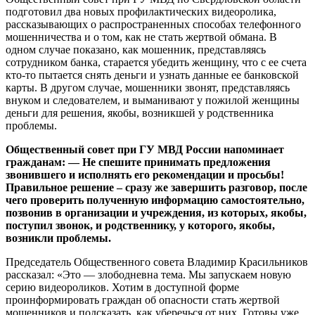
подготовил два новых профилактических видеоролика,
рассказывающих о распространенных способах телефонного
мошенничества и о том, как не стать жертвой обмана. В
одном случае показано, как мошенник, представляясь
сотрудником банка, старается убедить женщину, что с ее счета
кто-то пытается снять деньги и узнать данные ее банковской
карты. В другом случае, мошенники звонят, представляясь
внуком и следователем, и выманивают у пожилой женщины
деньги для решения, якобы, возникшей у родственника
проблемы.
Общественный совет при ГУ МВД России напоминает
гражданам: — Не спешите принимать предложения
звонившего и исполнять его рекомендации и просьбы!
Правильное решение – сразу же завершить разговор, после
чего проверить полученную информацию самостоятельно,
позвонив в организации и учреждения, из которых, якобы,
поступил звонок, и родственнику, у которого, якобы,
возникли проблемы.
Председатель Общественного совета Владимир Красильников
рассказал: «Это — злободневна тема. Мы запускаем новую
серию видеороликов. Хотим в доступной форме
проинформировать граждан об опасности стать жертвой
мошенников и подсказать, как уберечься от них. Готовы уже