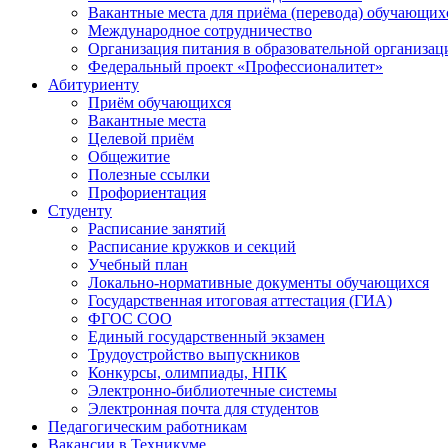
Вакантные места для приёма (перевода) обучающих
Международное сотрудничество
Организация питания в образовательной организац
Федеральный проект «Профессионалитет»
Абитуриенту
Приём обучающихся
Вакантные места
Целевой приём
Общежитие
Полезные ссылки
Профориентация
Студенту
Расписание занятий
Расписание кружков и секций
Учебный план
Локально-нормативные документы обучающихся
Государственная итоговая аттестация (ГИА)
ФГОС СОО
Единый государственный экзамен
Трудоустройство выпускников
Конкурсы, олимпиады, НПК
Электронно-библиотечные системы
Электронная почта для студентов
Педагогическим работникам
Вакансии в Техникуме