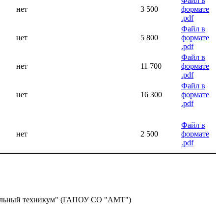
Файл в
нет
3 500
формате
.pdf
Файл в
нет
5 800
формате
.pdf
Файл в
нет
11 700
формате
.pdf
Файл в
нет
16 300
формате
.pdf
Файл в
нет
2 500
формате
.pdf
фильный техникум" (ГАПОУ СО "АМТ")