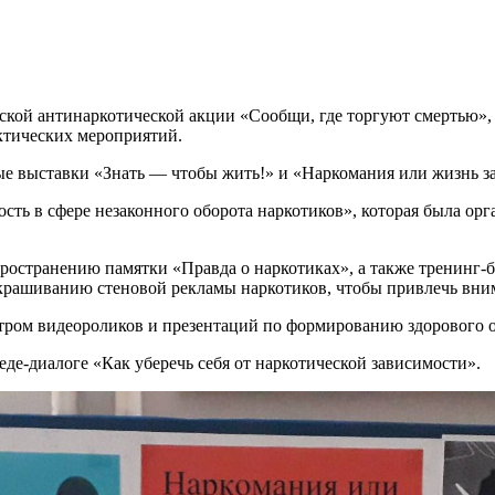
ийской антинаркотической акции «Сообщи, где торгуют смертью»,
тических мероприятий.
 выставки «Знать — чтобы жить!» и «Наркомания или жизнь за
сть в сфере незаконного оборота наркотиков», которая была о
остранению памятки «Правда о наркотиках», а также тренинг-бе
акрашиванию стеновой рекламы наркотиков, чтобы привлечь вни
тром видеороликов и презентаций по формированию здорового о
де-диалоге «Как уберечь себя от наркотической зависимости».