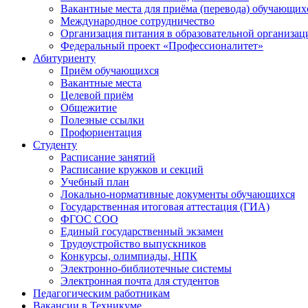
Вакантные места для приёма (перевода) обучающих
Международное сотрудничество
Организация питания в образовательной организац
Федеральный проект «Профессионалитет»
Абитуриенту
Приём обучающихся
Вакантные места
Целевой приём
Общежитие
Полезные ссылки
Профориентация
Студенту
Расписание занятий
Расписание кружков и секций
Учебный план
Локально-нормативные документы обучающихся
Государственная итоговая аттестация (ГИА)
ФГОС СОО
Единый государственный экзамен
Трудоустройство выпускников
Конкурсы, олимпиады, НПК
Электронно-библиотечные системы
Электронная почта для студентов
Педагогическим работникам
Вакансии в Техникуме