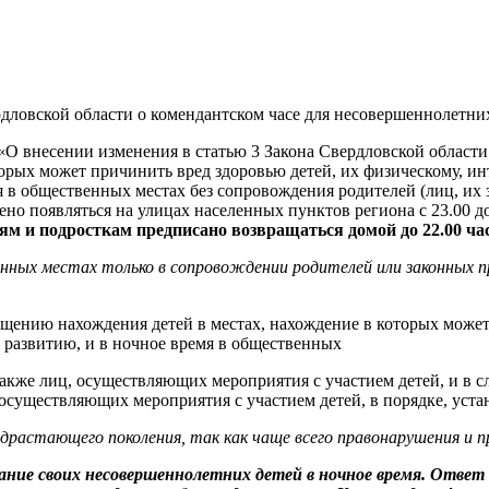
рдловской области о комендантском часе для несовершеннолетни
 «О внесении изменения в статью 3 Закона Свердловской област
орых может причинить вред здоровью детей, их физическому, ин
я в общественных местах без сопровождения родителей (лиц, и
 появляться на улицах населенных пунктов региона с 23.00 до 06
ям и подросткам предписано возвращаться домой до 22.00 ча
енных местах только в сопровождении родителей или законных 
щению нахождения детей в местах, нахождение в которых может 
 развитию, и в ночное время в общественных
также лиц, осуществляющих мероприятия с участием детей, и в 
 осуществляющих мероприятия с участием детей, в порядке, уст
драстающего поколения, так как чаще всего правонарушения и 
ние своих несовершеннолетних детей в ночное время. Ответ на