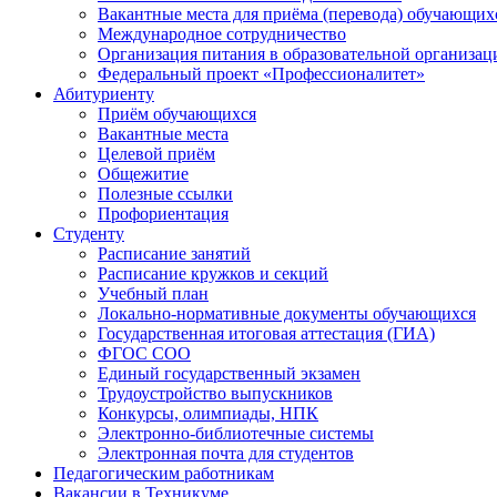
Вакантные места для приёма (перевода) обучающих
Международное сотрудничество
Организация питания в образовательной организац
Федеральный проект «Профессионалитет»
Абитуриенту
Приём обучающихся
Вакантные места
Целевой приём
Общежитие
Полезные ссылки
Профориентация
Студенту
Расписание занятий
Расписание кружков и секций
Учебный план
Локально-нормативные документы обучающихся
Государственная итоговая аттестация (ГИА)
ФГОС СОО
Единый государственный экзамен
Трудоустройство выпускников
Конкурсы, олимпиады, НПК
Электронно-библиотечные системы
Электронная почта для студентов
Педагогическим работникам
Вакансии в Техникуме