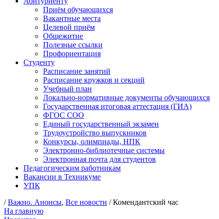
Абитуриенту
Приём обучающихся
Вакантные места
Целевой приём
Общежитие
Полезные ссылки
Профориентация
Студенту
Расписание занятий
Расписание кружков и секций
Учебный план
Локально-нормативные документы обучающихся
Государственная итоговая аттестация (ГИА)
ФГОС СОО
Единый государственный экзамен
Трудоустройство выпускников
Конкурсы, олимпиады, НПК
Электронно-библиотечные системы
Электронная почта для студентов
Педагогическим работникам
Вакансии в Техникуме
УПК
/
Важно. Анонсы
,
Все новости
/ Комендантский час
На главную