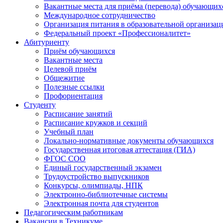
Вакантные места для приёма (перевода) обучающих
Международное сотрудничество
Организация питания в образовательной организац
Федеральный проект «Профессионалитет»
Абитуриенту
Приём обучающихся
Вакантные места
Целевой приём
Общежитие
Полезные ссылки
Профориентация
Студенту
Расписание занятий
Расписание кружков и секций
Учебный план
Локально-нормативные документы обучающихся
Государственная итоговая аттестация (ГИА)
ФГОС СОО
Единый государственный экзамен
Трудоустройство выпускников
Конкурсы, олимпиады, НПК
Электронно-библиотечные системы
Электронная почта для студентов
Педагогическим работникам
Вакансии в Техникуме