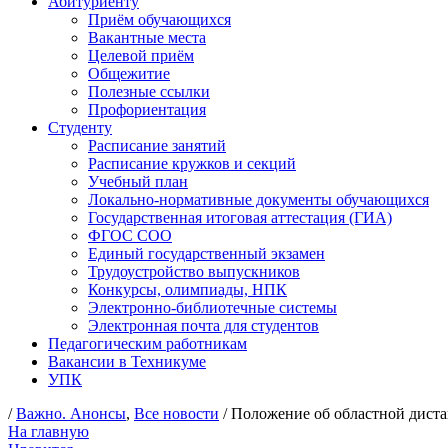
Абитуриенту
Приём обучающихся
Вакантные места
Целевой приём
Общежитие
Полезные ссылки
Профориентация
Студенту
Расписание занятий
Расписание кружков и секций
Учебный план
Локально-нормативные документы обучающихся
Государственная итоговая аттестация (ГИА)
ФГОС СОО
Единый государственный экзамен
Трудоустройство выпускников
Конкурсы, олимпиады, НПК
Электронно-библиотечные системы
Электронная почта для студентов
Педагогическим работникам
Вакансии в Техникуме
УПК
/
Важно. Анонсы
,
Все новости
/ Положение об областной дист
На главную