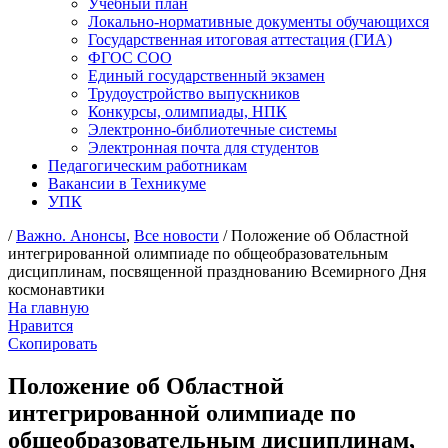
Учебный план
Локально-нормативные документы обучающихся
Государственная итоговая аттестация (ГИА)
ФГОС СОО
Единый государственный экзамен
Трудоустройство выпускников
Конкурсы, олимпиады, НПК
Электронно-библиотечные системы
Электронная почта для студентов
Педагогическим работникам
Вакансии в Техникуме
УПК
/
Важно. Анонсы
,
Все новости
/ Положение об Областной
интегрированной олимпиаде по общеобразовательным
дисциплинам, посвященной празднованию Всемирного Дня
космонавтики
На главную
Нравится
Скопировать
Положение об Областной
интегрированной олимпиаде по
общеобразовательным дисциплинам,