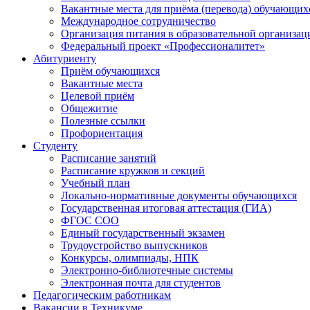
Вакантные места для приёма (перевода) обучающих
Международное сотрудничество
Организация питания в образовательной организац
Федеральный проект «Профессионалитет»
Абитуриенту
Приём обучающихся
Вакантные места
Целевой приём
Общежитие
Полезные ссылки
Профориентация
Студенту
Расписание занятий
Расписание кружков и секций
Учебный план
Локально-нормативные документы обучающихся
Государственная итоговая аттестация (ГИА)
ФГОС СОО
Единый государственный экзамен
Трудоустройство выпускников
Конкурсы, олимпиады, НПК
Электронно-библиотечные системы
Электронная почта для студентов
Педагогическим работникам
Вакансии в Техникуме