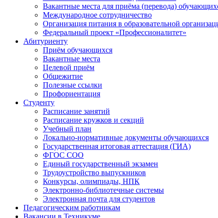
Вакантные места для приёма (перевода) обучающих
Международное сотрудничество
Организация питания в образовательной организац
Федеральный проект «Профессионалитет»
Абитуриенту
Приём обучающихся
Вакантные места
Целевой приём
Общежитие
Полезные ссылки
Профориентация
Студенту
Расписание занятий
Расписание кружков и секций
Учебный план
Локально-нормативные документы обучающихся
Государственная итоговая аттестация (ГИА)
ФГОС СОО
Единый государственный экзамен
Трудоустройство выпускников
Конкурсы, олимпиады, НПК
Электронно-библиотечные системы
Электронная почта для студентов
Педагогическим работникам
Вакансии в Техникуме