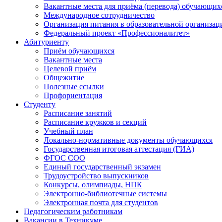
Вакантные места для приёма (перевода) обучающих
Международное сотрудничество
Организация питания в образовательной организац
Федеральный проект «Профессионалитет»
Абитуриенту
Приём обучающихся
Вакантные места
Целевой приём
Общежитие
Полезные ссылки
Профориентация
Студенту
Расписание занятий
Расписание кружков и секций
Учебный план
Локально-нормативные документы обучающихся
Государственная итоговая аттестация (ГИА)
ФГОС СОО
Единый государственный экзамен
Трудоустройство выпускников
Конкурсы, олимпиады, НПК
Электронно-библиотечные системы
Электронная почта для студентов
Педагогическим работникам
Вакансии в Техникуме